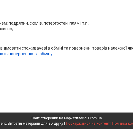
м: подряпин, сколів, потертостей, плям і т.п.;
аковка;
 відмовити споживачеві в обміні та поверненні товарів належної як
ають поверненню та обміну
.
Сайт створений на маркетплейсі
Prom.ua
Pochatok Filament, Витратні матеріали для 3D друку |
Поскаржитися на контент
|
Політика ко