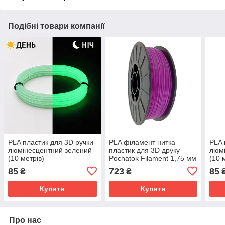
Подібні товари компанії
PLA пластик для 3D ручки
PLA філамент нитка
PLA 
люмінесцентний зелений
пластик для 3D друку
люм
(10 метрів)
Pochatok Filament 1,75 мм
(10 
Пурпурний
85
723
85
₴
₴
Люмінесцентний
Купити
Купити
Про нас