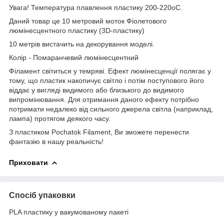
Увага! Температура плавлення пластику 200-220
о
С.
Даний товар це 10 метровий моток Фіолетового
люмінесцентного пластику (3D-пластику)
10 метрів вистачить на декорування моделі.
Колір - Помаранчевий люмінесцентний
Філамент світиться у темряві. Ефект люмінесценції полягає у
тому, що пластик накопичує світло і потім поступового його
віддає у вигляді видимого або близького до видимого
випромінювання. Для отримання даного ефекту потрібно
потримати недалеко від сильного джерела світла (наприклад,
лампа) протягом деякого часу.
З пластиком Pochatok Filament, Ви зможете перенести
фантазію в нашу реальність!
Приховати
Спосіб упаковки
PLA пластику у вакумованому пакеті