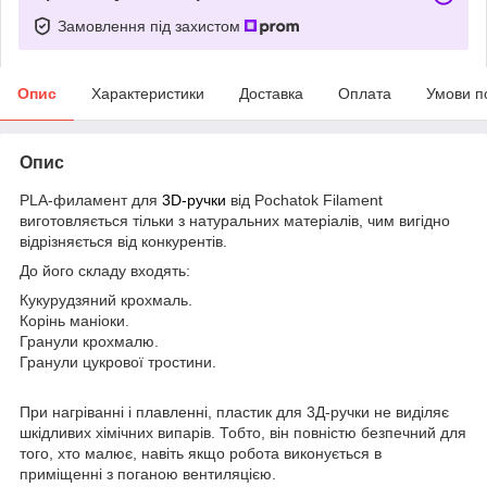
Замовлення під захистом
Опис
Характеристики
Доставка
Оплата
Умови п
Опис
PLA-филамент для
3D-ручки
від Pochatok Filament
виготовляється тільки з натуральних матеріалів, чим вигідно
відрізняється від конкурентів.
До його складу входять:
Кукурудзяний крохмаль.
Корінь маніоки.
Гранули крохмалю.
Гранули цукрової тростини.
При нагріванні і плавленні, пластик для 3Д-ручки не виділяє
шкідливих хімічних випарів. Тобто, він повністю безпечний для
того, хто малює, навіть якщо робота виконується в
приміщенні з поганою вентиляцією.