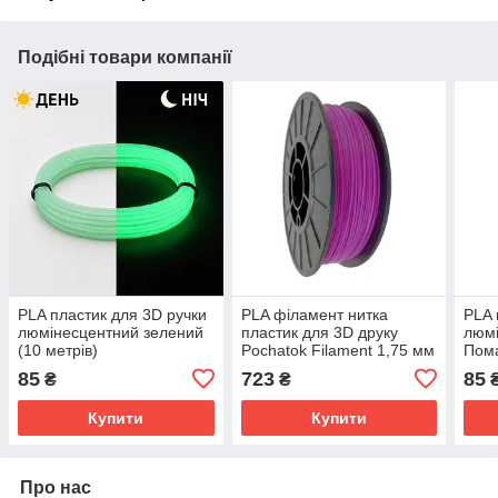
Подібні товари компанії
PLA пластик для 3D ручки
PLA філамент нитка
PLA 
люмінесцентний зелений
пластик для 3D друку
люм
(10 метрів)
Pochatok Filament 1,75 мм
Пома
Пурпурний
85
723
85
₴
₴
Люмінесцентний
Купити
Купити
Про нас