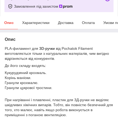
Замовлення під захистом
Опис
Характеристики
Доставка
Оплата
Умови п
Опис
PLA-филамент для
3D-ручки
від Pochatok Filament
виготовляється тільки з натуральних матеріалів, чим вигідно
відрізняється від конкурентів.
До його складу входять:
Кукурудзяний крохмаль.
Корінь маніоки.
Гранули крохмалю.
Гранули цукрової тростини.
При нагріванні і плавленні, пластик для 3Д-ручки не виділяє
шкідливих хімічних випарів. Тобто, він повністю безпечний для
того, хто малює, навіть якщо робота виконується в
приміщенні з поганою вентиляцією.