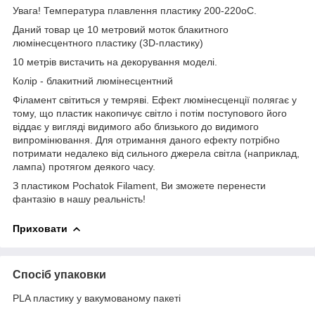
Увага! Температура плавлення пластику 200-220
о
С.
Даний товар це 10 метровий моток блакитного
люмінесцентного пластику (3D-пластику)
10 метрів вистачить на декорування моделі.
Колір - блакитний люмінесцентний
Філамент світиться у темряві. Ефект люмінесценції полягає у
тому, що пластик накопичує світло і потім поступового його
віддає у вигляді видимого або близького до видимого
випромінювання. Для отримання даного ефекту потрібно
потримати недалеко від сильного джерела світла (наприклад,
лампа) протягом деякого часу.
З пластиком Pochatok Filament, Ви зможете перенести
фантазію в нашу реальність!
Приховати
Спосіб упаковки
PLA пластику у вакумованому пакеті