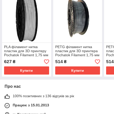
PLA філамент нитка
PETG філамент нитка
PETG
пластик для 3D принтеру
пластик для 3D принтера
плас
Pochatok Filament 1,75 мм
Pochatok Filament 1,75 мм
Poch
0,75 кг Білий з шовковим
Сірий (Grey)
Біли
627
514
514
₴
₴
ефектом
Купити
Купити
Про нас
100% позитивних з 136 відгуків за рік
Працює з 15.01.2013