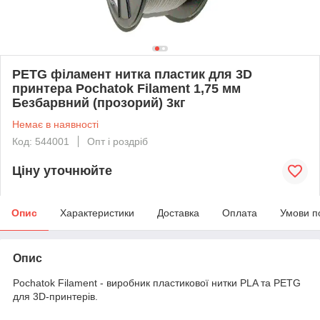
PETG філамент нитка пластик для 3D
принтера Pochatok Filament 1,75 мм
Безбарвний (прозорий) 3кг
Немає в наявності
Код: 544001
Опт і роздріб
Ціну уточнюйте
Опис
Характеристики
Доставка
Оплата
Умови п
Опис
Pochatok Filament - виробник пластикової нитки PLA та PETG
для 3D-принтерів.