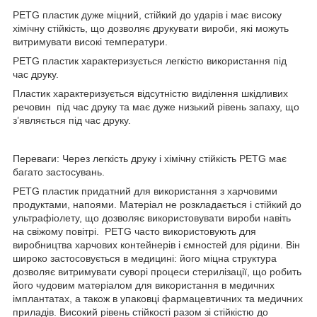
PETG пластик дуже міцний, стійкий до ударів і має високу
хімічну стійкість, що дозволяє друкувати вироби, які можуть
витримувати високі температури.
PETG пластик характеризується легкістю використання під
час друку.
Пластик характеризується відсутністю виділення шкідливих
речовин під час друку та має дуже низький рівень запаху, що
з’являється під час друку.
Переваги: Через легкість друку і хімічну стійкість PETG має
багато застосувань.
PETG пластик придатний для використання з харчовими
продуктами, напоями. Матеріал не розкладається і стійкий до
ультрафіолету, що дозволяє використовувати вироби навіть
на свіжому повітрі. PETG часто використовують для
виробництва харчових контейнерів і ємностей для рідини. Він
широко застосовується в медицині: його міцна структура
дозволяє витримувати суворі процеси стерилізації, що робить
його чудовим матеріалом для використання в медичних
імплантатах, а також в упаковці фармацевтичних та медичних
приладів. Високий рівень стійкості разом зі стійкістю до