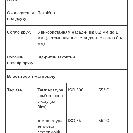
Охолодження
Потрібно
при друку
Сопло друку
З використанням насадки від 0,2 мм до 1
мм. (рекомендується стандартне сопло 0,4
мм)
Робочий
Відкритий\закритий
простір друку
Властивості матеріалу
Термічні
Температура
ISO 306
55° C
пом'якшення
вікату (за
Віка)
температура
ISO 75
55° C
теплової
деформації