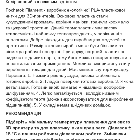
Колір чорний з
шовковим
відтінком
Pochatok Filament - виробник екологічної PLA-пластикової
нитки для 3D-принтерів. Основою пластика стали
кукурудзяний крохмаль, коріння маніоки, гранули крохмалю
та цукрової тростини. Даний термопластик має високу
теплоємність і найнижчу теплопровідність, у порівнянні з
аналогами. Добре підходить для виробництва моделей та
прототипів. Розмір готових виробів може бути більшим за
півметра робочої поверхні. При друку, нагрітий пластик не
виділяє шкідливих парів, тому його можна використовувати в
невентильованих приміщеннях. Можливо використовувати у
виробництві товарів для дітей. Має мінімальну термоусадку.
Переваги: 1. Низький рівень усадки, висока стабільність
готових виробів. 2. Гладка поверхня готових виробів. 3. Якісна
деталізація. Готовий виріб вимагає мінімальної дообробки
шліфуванням. 4. Легко металізується і володіє низьким
коефіцієнтом тертя (може використовуватися для вироблення
підшипників). 5. У складі немає шкідливих домішок.
РЕКОМЕНДАЦІЯ
Підберіть мінімальну температуру плавлення для свого
3
D
принтеру та для пластику
,
яким працюєте. Діапазон ±
15 °С є вашим робочим діапазоном роботи. Змінюючи
швидкість друку підберіть мінімальну температуру