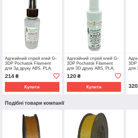
Адгезійний спрей клей G-
Адгезійний спрей клей G-
Адге
3DP Pochatok Filament
3DP Pochatok Filament
3DP 
для 3д друку ABS, PLA,
для 3D друку ABS, PLA,
для 
PETG пластиками 150ml
PETG пластиками 50ml
PET
214
120
₴
₴
320
Купити
Купити
Подібні товари компанії