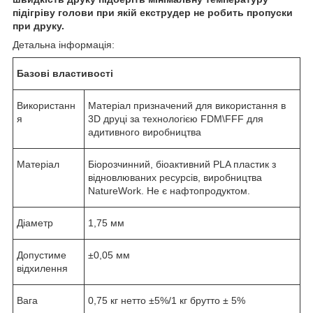
підігріву
голови
при якій екструдер не робить пропуски
при друку.
Детальна інформація:
Базові властивості
Використанн
Матеріал призначений для використання в
я
3D друці за технологією FDM\FFF для
адитивного виробництва
Матеріал
Біорозчинний, біоактивний PLA пластик з
відновлюваних ресурсів, виробництва
NatureWork. Не є нафтопродуктом.
Діаметр
1,75 мм
Допустиме
±0,05 мм
відхилення
Вага
0,75 кг нетто ±5%/1 кг брутто ± 5%