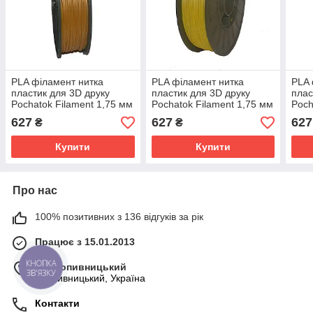
PLA філамент нитка
PLA філамент нитка
PLA 
пластик для 3D друку
пластик для 3D друку
плас
Pochatok Filament 1,75 мм
Pochatok Filament 1,75 мм
Poch
золотий шовковий
жовтовий шовковий
0,75
627
627
627
₴
₴
ефе
Купити
Купити
Про нас
100% позитивних з 136 відгуків за рік
Працює з 15.01.2013
КНОПКА
м. Кропивницький
ЗВ'ЯЗКУ
Кропивницький, Україна
Контакти