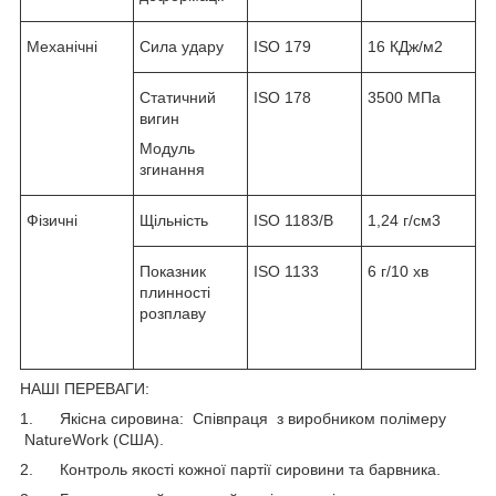
Механічні
Сила удару
ISO 179
16 КДж/м2
Статичний
ISO 178
3500 МПа
вигин
Модуль
згинання
Фізичні
Щільність
ISO 1183/B
1,24 г/см3
Показник
ISO 1133
6 г/10 хв
плинності
розплаву
НАШІ ПЕРЕВАГИ:
1. Якісна сировина: Співпраця з виробником полімеру
NatureWork (США).
2. Контроль якості кожної партії сировини та барвника.