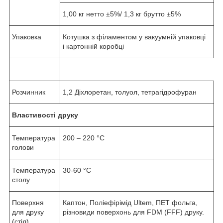
1,00 кг нетто ±5%/ 1,3 кг брутто ±5%
Упаковка
Котушка з філаментом у вакуумній упаковці
і картонній коробці
Розчинник
1,2 Діхлоретан, толуол, тетрагідрофуран
Властивості друку
Температура
200 – 220 °С
голови
Температура
30-60 °С
столу
Поверхня
Каптон, Поліефірімід Ultem, ПЕТ фольга,
для друку
різновиди поверхонь для FDM (FFF) друку.
(стіл)