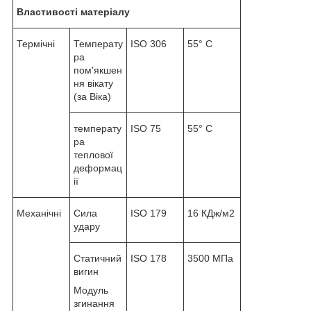
Властивості матеріалу
Термічні
Температу
ISO 306
55° C
ра
пом'якшен
ня вікату
(за Віка)
температу
ISO 75
55° C
ра
теплової
деформац
ії
Механічні
Сила
ISO 179
16 КДж/м2
удару
Статичний
ISO 178
3500 МПа
вигин
Модуль
згинання