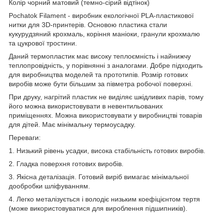
Колір чорний матовий (темно-сірий відтінок)
Pochatok Filament - виробник екологічної PLA-пластикової
нитки для 3D-принтерів. Основою пластика стали
кукурудзяний крохмаль, коріння маніоки, гранули крохмалю
та цукрової тростини.
Даний термопластик має високу теплоємність і найнижчу
теплопровідність, у порівнянні з аналогами. Добре підходить
для виробництва моделей та прототипів. Розмір готових
виробів може бути більшим за півметра робочої поверхні.
При друку, нагрітий пластик не виділяє шкідливих парів, тому
його можна використовувати в невентильованих
приміщеннях. Можна використовувати у виробництві товарів
для дітей. Має мінімальну термоусадку.
Переваги:
1. Низький рівень усадки, висока стабільність готових виробів.
2. Гладка поверхня готових виробів.
3. Якісна деталізація. Готовий виріб вимагає мінімальної
дообробки шліфуванням.
4. Легко металізується і володіє низьким коефіцієнтом тертя
(може використовуватися для вироблення підшипників).