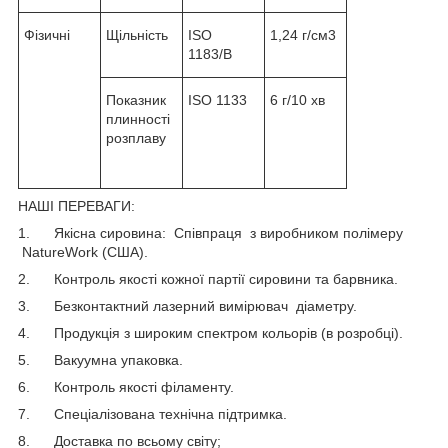
Фізичні
Щільність
ISO
1,24 г/см3
1183/B
Показник
ISO 1133
6 г/10 хв
плинності
розплаву
НАШІ ПЕРЕВАГИ:
1. Якісна сировина: Співпраця з виробником полімеру
NatureWork (США).
2. Контроль якості кожної партії сировини та барвника.
3. Безконтактний лазерний вимірювач діаметру.
4. Продукція з широким спектром кольорів (в розробці).
5. Вакуумна упаковка.
6. Контроль якості філаменту.
7. Спеціалізована технічна підтримка.
8. Доставка по всьому світу;