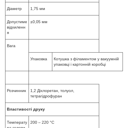
Діаметр
1,75 мм
Допустиме
±0,05 мм
відхиленн
я
Вага
Упаковка
Котушка з філаментом у вакуумній
упаковці і картонній коробці
Розчинник
1,2 Діхлоретан, толуол,
тетрагідрофуран
Властивості друку
Температу
200 – 220 °С
ра голови