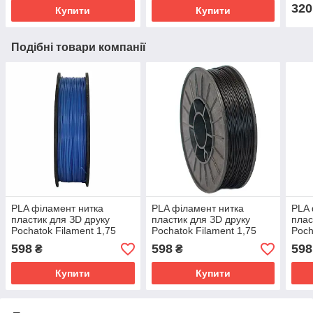
320
Купити
Купити
Подібні товари компанії
PLA філамент нитка
PLA філамент нитка
PLA 
пластик для ЗD друку
пластик для ЗD друку
плас
Pochatok Filament 1,75
Pochatok Filament 1,75
Poch
мм. Темно-блакитний
мм. Чорний
мм. 
598
598
598
₴
₴
глянсовий(Black)
Купити
Купити