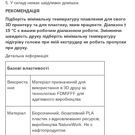
5. У складі немає шкідливих домішок.
РЕКОМЕНДАЦІЯ
Підберіть мінімальну температуру плавлення для свого
3
D
принтеру та для пластику
,
яким працюєте. Діапазон ±
15 °С є вашим робочим діапазоном роботи. Змінюючи
швидкість друку підберіть мінімальну температуру
підігріву
голови
при якій екструдер не робить пропуски
при друку.
Детальна інформація:
Базові властивості
Використа
Матеріал призначений для
ння
використання в 3D друці за
технологією FDM\FFF для
адитивного виробництва
Матеріал
Біорозчинний, біоактивний PLA
пластик з відновлюваних ресурсів,
виробництва NatureWork. Не є
нафтопродуктом.