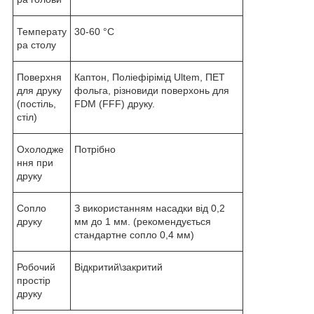
Температу
30-60 °С
ра столу
Поверхня
Каптон, Поліефірімід Ultem, ПЕТ
для друку
фольга, різновиди поверхонь для
(постіль,
FDM (FFF) друку.
стіл)
Охолодже
Потрібно
ння при
друку
Сопло
З використанням насадки від 0,2
друку
мм до 1 мм. (рекомендується
стандартне сопло 0,4 мм)
Робочий
Відкритий\закритий
простір
друку