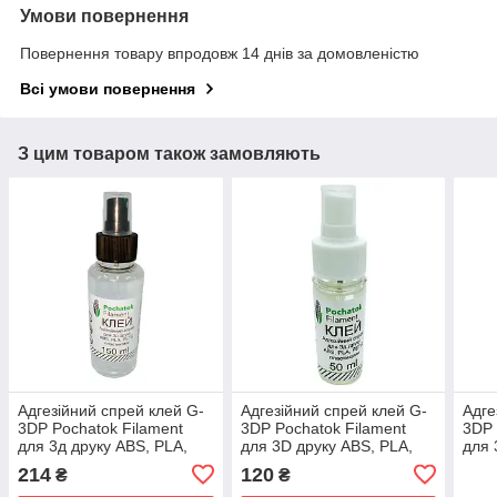
Умови повернення
Повернення товару впродовж 14 днів за домовленістю
Всі умови повернення
З цим товаром також замовляють
Адгезійний спрей клей G-
Адгезійний спрей клей G-
Адге
3DP Pochatok Filament
3DP Pochatok Filament
3DP 
для 3д друку ABS, PLA,
для 3D друку ABS, PLA,
для 
PETG пластиками 150ml
PETG пластиками 50ml
PET
214
120
₴
₴