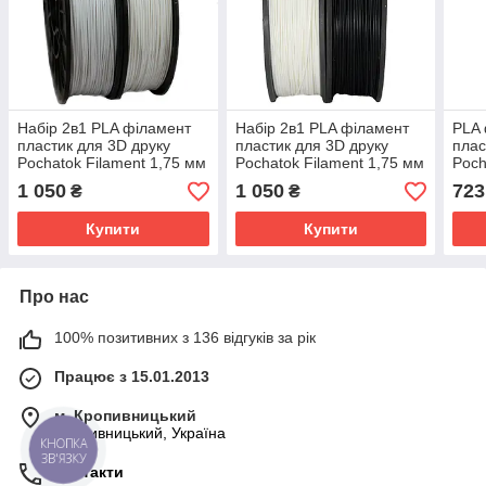
Набір 2в1 PLA філамент
Набір 2в1 PLA філамент
PLA 
пластик для 3D друку
пластик для 3D друку
плас
Pochatok Filament 1,75 мм
Pochatok Filament 1,75 мм
Poch
0,75 кг Теплий білий и
0,75 кг Чорний та Теплий
Жов
1 050
1 050
723
₴
₴
Сніжно-білий
білий
Купити
Купити
Про нас
100% позитивних з 136 відгуків за рік
Працює з 15.01.2013
м. Кропивницький
Кропивницький, Україна
КНОПКА
ЗВ'ЯЗКУ
Контакти