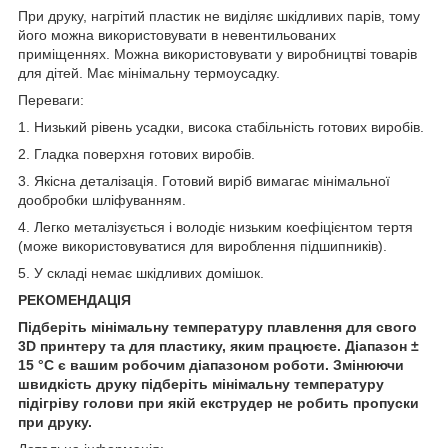
При друку, нагрітий пластик не виділяє шкідливих парів, тому
його можна використовувати в невентильованих
приміщеннях. Можна використовувати у виробництві товарів
для дітей. Має мінімальну термоусадку.
Переваги:
1. Низький рівень усадки, висока стабільність готових виробів.
2. Гладка поверхня готових виробів.
3. Якісна деталізація. Готовий виріб вимагає мінімальної
дообробки шліфуванням.
4. Легко металізується і володіє низьким коефіцієнтом тертя
(може використовуватися для вироблення підшипників).
5. У складі немає шкідливих домішок.
РЕКОМЕНДАЦІЯ
Підберіть мінімальну температуру плавлення для свого
3
D
принтеру та для пластику
,
яким працюєте. Діапазон ±
15 °С є вашим робочим діапазоном роботи. Змінюючи
швидкість друку підберіть мінімальну температуру
підігріву
голови
при якій екструдер не робить пропуски
при друку.