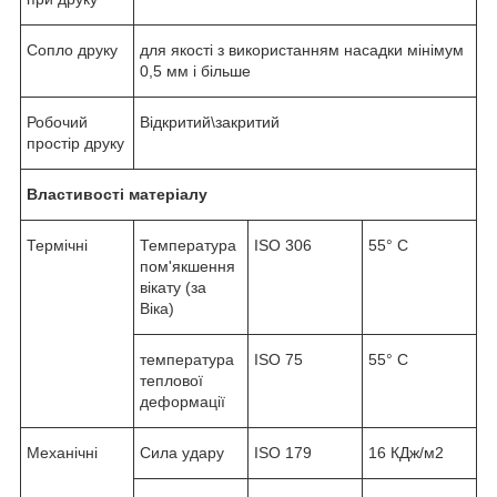
Сопло друку
для якості з використанням насадки мінімум
0,5 мм і більше
Робочий
Відкритий\закритий
простір друку
Властивості матеріалу
Термічні
Температура
ISO 306
55° C
пом'якшення
вікату (за
Віка)
температура
ISO 75
55° C
теплової
деформації
Механічні
Сила удару
ISO 179
16 КДж/м2