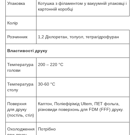
Упаковка
Котушка з філаментом у вакуумній упаковці і
картонній коробці
Колір
Розчинник
1,2 Діхлоретан, толуол, тетрагідрофуран
Властивості друку
Температура
200 – 220 °С
голови
Температура
30-60 °С
столу
Поверхня
Каптон, Поліефірімід Ultem, ПЕТ фольга,
для друку
різновиди поверхонь для FDM (FFF) друку.
(постіль, стіл)
Охолодження
Потрібно
при друку