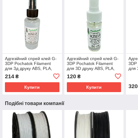
Адгезійний спрей клей G-
Адгезійний спрей клей G-
Адге
3DP Pochatok Filament
3DP Pochatok Filament
3DP 
для 3д друку ABS, PLA,
для 3D друку ABS, PLA,
для 
PETG пластиками 150ml
PETG пластиками 50ml
PET
214
120
₴
₴
320
Купити
Купити
Подібні товари компанії