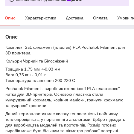
Опис
Характеристики
Доставка
Оплата
Умови п
Опис
Комплект 2в1 філамент (пластик) PLA Pochatok Filament для
3D принтера
Кольори Чорний та Білосніжний
Товщина 1,75 мм +-0,03 мм
Вага 0,75 кг +- 0,01 г
Температура плавлення 200-220 С
Pochatok Filament - виробник екологічної PLA-пластикової
нитки для 3D-принтерів. Основою пластика стали
кукурудзяний крохмаль, коріння маніоки, гранули крохмалю
та цукрової тростини.
Даний термопластик має високу теплоємність і найнижчу
теплопровідність, у порівнянні з аналогами. Добре підходить
для виробництва моделей та прототипів. Розмір готових
виробів може бути більшим за півметра робочої поверхні.