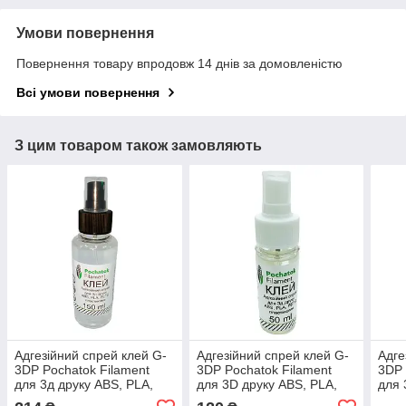
Умови повернення
Повернення товару впродовж 14 днів за домовленістю
Всі умови повернення
З цим товаром також замовляють
Адгезійний спрей клей G-
Адгезійний спрей клей G-
Адге
3DP Pochatok Filament
3DP Pochatok Filament
3DP 
для 3д друку ABS, PLA,
для 3D друку ABS, PLA,
для 
PETG пластиками 150ml
PETG пластиками 50ml
PET