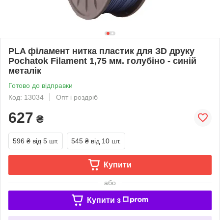
PLA філамент нитка пластик для ЗD друку
Pochatok Filament 1,75 мм. голубіно - синій
металік
Готово до відправки
Код: 13034
Опт і роздріб
627
₴
596 ₴
від 5 шт.
545 ₴
від 10 шт.
Купити
або
Купити з