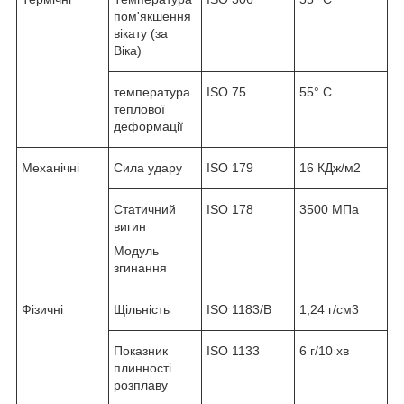
пом'якшення
вікату (за
Віка)
температура
ISO 75
55° C
теплової
деформації
Механічні
Сила удару
ISO 179
16 КДж/м2
Статичний
ISO 178
3500 МПа
вигин
Модуль
згинання
Фізичні
Щільність
ISO 1183/B
1,24 г/см3
Показник
ISO 1133
6 г/10 хв
плинності
розплаву