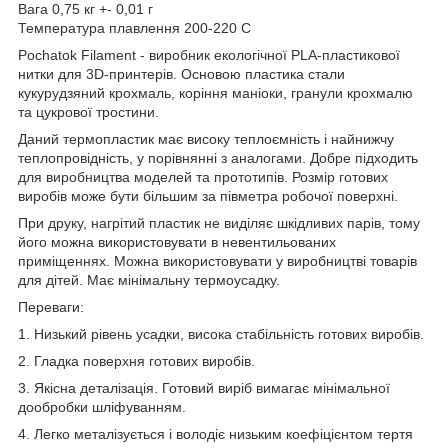
Вага 0,75 кг +- 0,01 г
Температура плавлення 200-220 С
Pochatok Filament - виробник екологічної PLA-пластикової
нитки для 3D-принтерів. Основою пластика стали
кукурудзяний крохмаль, коріння маніоки, гранули крохмалю
та цукрової тростини.
Даний термопластик має високу теплоємність і найнижчу
теплопровідність, у порівнянні з аналогами. Добре підходить
для виробництва моделей та прототипів. Розмір готових
виробів може бути більшим за півметра робочої поверхні.
При друку, нагрітий пластик не виділяє шкідливих парів, тому
його можна використовувати в невентильованих
приміщеннях. Можна використовувати у виробництві товарів
для дітей. Має мінімальну термоусадку.
Переваги:
1. Низький рівень усадки, висока стабільність готових виробів.
2. Гладка поверхня готових виробів.
3. Якісна деталізація. Готовий виріб вимагає мінімальної
дообробки шліфуванням.
4. Легко металізується і володіє низьким коефіцієнтом тертя