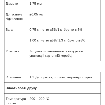
Діаметр
1,75 мм
Допустиме
±0,05 мм
відхилення
Вага
0,75 кг нетто ±5%/1 кг брутто ± 5%
1,00 кг нетто ±5%/ 1,3 кг брутто ±5%
Упаковка
Котушка з філаментом у вакуумній
упаковці і картонній коробці
Розчинник
1,2 Діхлоретан, толуол, тетрагідрофуран
Властивості друку
Температура
200 – 220 °С
голови