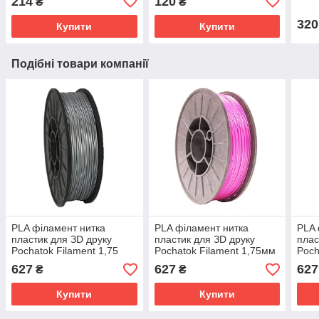
214
120
₴
₴
320
Купити
Купити
Подібні товари компанії
PLA філамент нитка
PLA філамент нитка
PLA 
пластик для ЗD друку
пластик для ЗD друку
плас
Pochatok Filament 1,75
Pochatok Filament 1,75мм
Poch
мм. Срібний металік
Рожевий металік
мм. 
627
627
627
₴
₴
мета
Купити
Купити