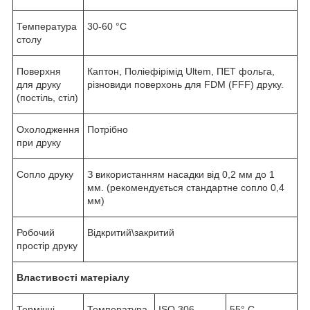
Температура
30-60 °С
столу
Поверхня
Каптон, Поліефірімід Ultem, ПЕТ фольга,
для друку
різновиди поверхонь для FDM (FFF) друку.
(постіль, стіл)
Охолодження
Потрібно
при друку
Сопло друку
З використанням насадки від 0,2 мм до 1
мм. (рекомендується стандартне сопло 0,4
мм)
Робочий
Відкритий\закритий
простір друку
Властивості матеріалу
Термічні
Температура
ISO 306
55° C