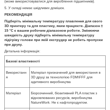
(може використовуватися для вироблення підшипників).
5. У складі немає шкідливих домішок.
РЕКОМЕНДАЦІЯ
Підберіть мінімальну температуру плавлення для свого
3
D
принтеру та для пластику
,
яким працюєте. Діапазон ±
15 °С є вашим робочим діапазоном роботи. Змінюючи
швидкість друку підберіть мінімальну температуру
підігріву
голови
при якій екструдер не робить пропуски
при друку.
Детальна інформація:
Базові властивості
Використанн
Матеріал призначений для використання в
я
3D друці за технологією FDM\FFF для
адитивного виробництва
Матеріал
Біорозчинний, біоактивний PLA пластик з
відновлюваних ресурсів, виробництва
NatureWork. Не є нафтопродуктом.