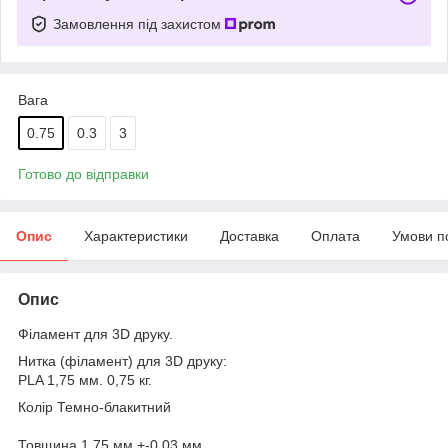
Замовлення під захистом
Вага
0.75
0.3
3
Готово до відправки
Опис
Характеристики
Доставка
Оплата
Умови п
Опис
Філамент для 3D друку.
Нитка (філамент) для 3D друку:
PLA 1,75 мм. 0,75 кг.
Колір Темно-блакитний
Товщина 1,75 мм +-0,03 мм