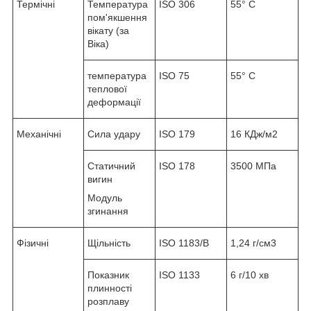
Термічні
Температура
ISO 306
55° C
пом'якшення
вікату (за
Віка)
температура
ISO 75
55° C
теплової
деформації
Механічні
Сила удару
ISO 179
16 КДж/м2
Статичний
ISO 178
3500 МПа
вигин
Модуль
згинання
Фізичні
Щільність
ISO 1183/B
1,24 г/см3
Показник
ISO 1133
6 г/10 хв
плинності
розплаву