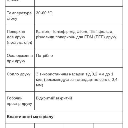
Температура
30-60 °С
столу
Поверхня
Каптон, Поліефірімід Ultem, ПЕТ фольга,
для друку
різновиди поверхонь для FDM (FFF) друку.
(постіль, стіл)
Охолодження
Потрібно
при друку
Сопло друку
З використанням насадки від 0,2 мм до 1
мм. (рекомендується стандартне сопло 0,4
мм)
Робочий
Відкритий\закритий
простір друку
Властивості матеріалу