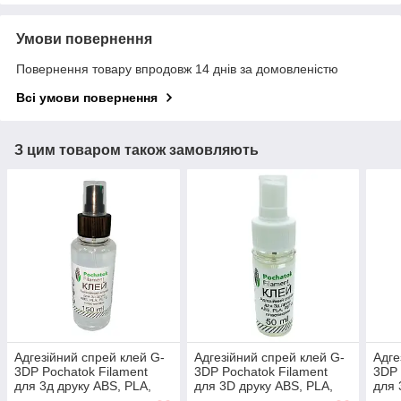
Умови повернення
Повернення товару впродовж 14 днів за домовленістю
Всі умови повернення
З цим товаром також замовляють
Адгезійний спрей клей G-
Адгезійний спрей клей G-
Адге
3DP Pochatok Filament
3DP Pochatok Filament
3DP 
для 3д друку ABS, PLA,
для 3D друку ABS, PLA,
для 
PETG пластиками 150ml
PETG пластиками 50ml
PET