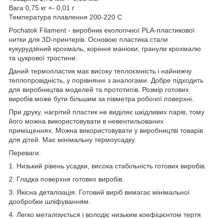
Вага 0,75 кг +- 0,01 г
Температура плавлення 200-220 С
Pochatok Filament - виробник екологічної PLA-пластикової
нитки для 3D-принтерів. Основою пластика стали
кукурудзяний крохмаль, коріння маніоки, гранули крохмалю
та цукрової тростини.
Даний термопластик має високу теплоємність і найнижчу
теплопровідність, у порівнянні з аналогами. Добре підходить
для виробництва моделей та прототипів. Розмір готових
виробів може бути більшим за півметра робочої поверхні.
При друку, нагрітий пластик не виділяє шкідливих парів, тому
його можна використовувати в невентильованих
приміщеннях. Можна використовувати у виробництві товарів
для дітей. Має мінімальну термоусадку.
Переваги:
1. Низький рівень усадки, висока стабільність готових виробів.
2. Гладка поверхня готових виробів.
3. Якісна деталізація. Готовий виріб вимагає мінімальної
дообробки шліфуванням.
4. Легко металізується і володіє низьким коефіцієнтом тертя