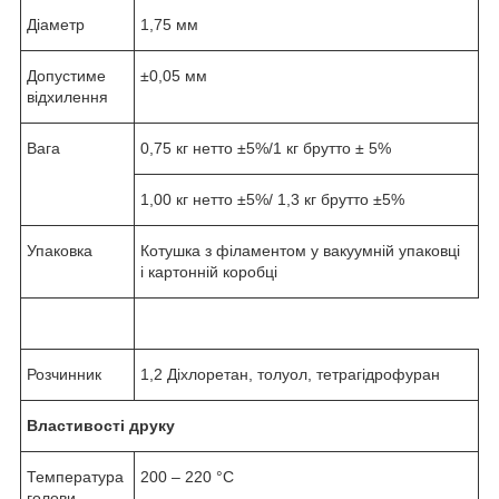
Діаметр
1,75 мм
Допустиме
±0,05 мм
відхилення
Вага
0,75 кг нетто ±5%/1 кг брутто ± 5%
1,00 кг нетто ±5%/ 1,3 кг брутто ±5%
Упаковка
Котушка з філаментом у вакуумній упаковці
і картонній коробці
Розчинник
1,2 Діхлоретан, толуол, тетрагідрофуран
Властивості друку
Температура
200 – 220 °С
голови