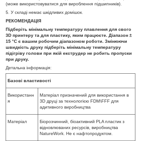
(може використовуватися для вироблення підшипників).
5. У складі немає шкідливих домішок.
РЕКОМЕНДАЦІЯ
Підберіть мінімальну температуру плавлення для свого
3
D
принтеру та для пластику
,
яким працюєте. Діапазон ±
15 °С є вашим робочим діапазоном роботи. Змінюючи
швидкість друку підберіть мінімальну температуру
підігріву
голови
при якій екструдер не робить пропуски
при друку.
Детальна інформація:
Базові властивості
Використанн
Матеріал призначений для використання в
я
3D друці за технологією FDM\FFF для
адитивного виробництва
Матеріал
Біорозчинний, біоактивний PLA пластик з
відновлюваних ресурсів, виробництва
NatureWork. Не є нафтопродуктом.