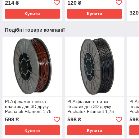
214
120
₴
₴
320
Купити
Купити
Подібні товари компанії
PLA філамент нитка
PLA філамент нитка
PLA 
пластик для ЗD друку
пластик для ЗD друку
плас
Pochatok Filament 1,75
Pochatok Filament 1,75
Poch
мм. Коричневий
мм. Чорний
Сіро
598
598
598
₴
₴
глянсовий(Black)
пісо
Купити
Купити