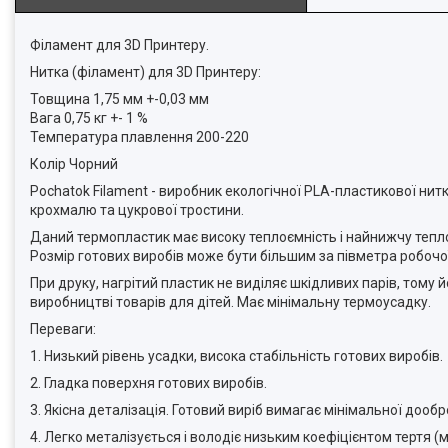
Філамент для 3D Принтеру.
Нитка (філамент) для 3D Принтеру:
Товщина 1,75 мм +-0,03 мм
Вага 0,75 кг +- 1 %
Температура плавлення 200-220
Колір Чорний
Pochatok Filament - виробник екологічної PLA-пластикової нит
крохмалю та цукрової тростини.
Даний термопластик має високу теплоємність і найнижчу тепло
Розмір готових виробів може бути більшим за півметра робочої
При друку, нагрітий пластик не виділяє шкідливих парів, то
виробництві товарів для дітей. Має мінімальну термоусадку.
Переваги:
1. Низький рівень усадки, висока стабільність готових виробів.
2. Гладка поверхня готових виробів.
3. Якісна деталізація. Готовий виріб вимагає мінімальної доо
4. Легко металізується і володіє низьким коефіцієнтом тертя