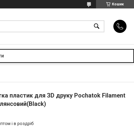
Кошик
ти
ка пластик для ЗD друку Pochatok Filament
глянсовий(Black)
птом і в роздріб