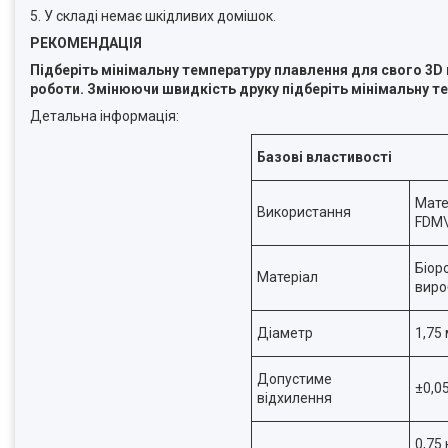
5. У складі немає шкідливих домішок.
РЕКОМЕНДАЦІЯ
Підберіть мінімальну температуру плавлення для свого 3
D
роботи. Змінюючи швидкість друку підберіть мінімальну те
Детальна інформація:
Базові властивості
Мате
Використання
FDM\
Біор
Матеріал
виро
Діаметр
1,75
Допустиме
±0,0
відхилення
0,75 