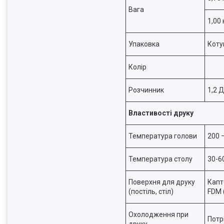
Вага
1,00 
Упаковка
Коту
Колір
Розчинник
1,2 
Властивості друку
Температура голови
200 –
Температура столу
30-6
Поверхня для друку
Капт
(постіль, стіл)
FDM (
Охолодження при
Потр