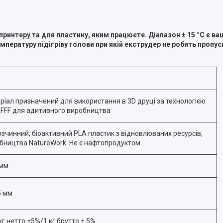
принтеру та для пластику
,
яким працюєте. Діапазон ± 15 °С є в
мпературу підігріву
голови
при якій екструдер не робить пропус
ріал призначений для використання в 3D друці за технологією
FFF для адитивного виробництва
озчинний, біоактивний PLA пластик з відновлюваних ресурсів,
бництва NatureWork. Не є нафтопродуктом.
 мм
5 мм
кг нетто ±5%/1 кг брутто ± 5%