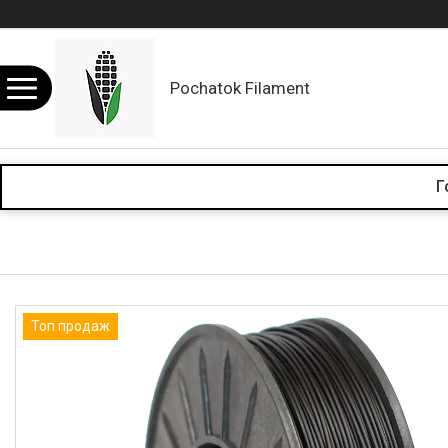
Pochatok Filament
Г
Топ продаж