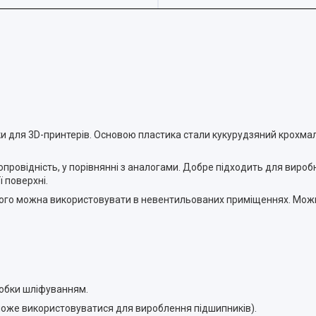
ки для 3D-принтерів. Основою пластика стали кукурудзяний крохмал
провідність, у порівнянні з аналогами. Добре підходить для вироб
 поверхні.
му його можна використовувати в невентильованих приміщеннях. Мо
бробки шліфуванням.
 (може використовуватися для вироблення підшипників).