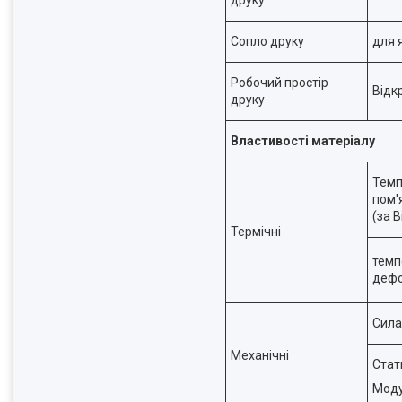
друку
Сопло друку
для 
Робочий простір
Відк
друку
Властивості матеріалу
Темп
пом'
(за В
Термічні
темп
дефо
Сила
Механічні
Стат
Моду