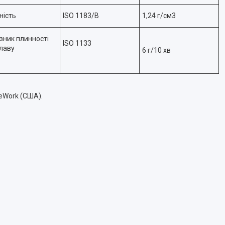
ність
ISO 1183/B
1,24 г/см3
зник плинності
ISO 1133
лаву
6 г/10 хв
eWork (США).