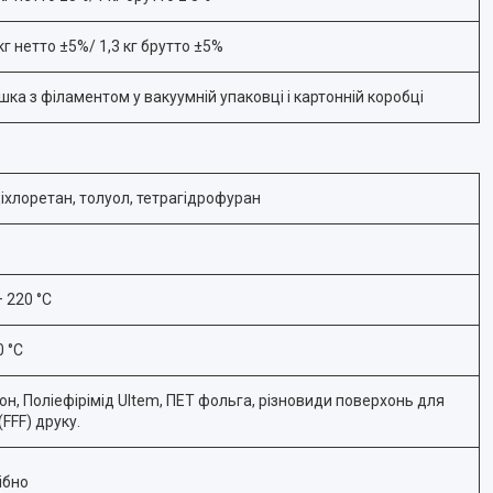
кг нетто ±5%/ 1,3 кг брутто ±5%
шка з філаментом у вакуумній упаковці і картонній коробці
Діхлоретан, толуол, тетрагідрофуран
 220 °С
0 °С
он, Поліефірімід Ultem, ПЕТ фольга, різновиди поверхонь для
FFF) друку.
ібно