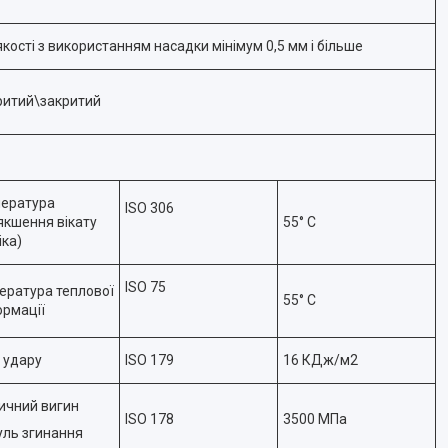
якості з використанням насадки мінімум 0,5 мм і більше
ритий\закритий
ература
ISO 306
якшення вікату
55° C
іка)
ISO 75
ература теплової
55° C
рмації
 удару
ISO 179
16 КДж/м2
ичний вигин
ISO 178
3500 МПа
ль згинання