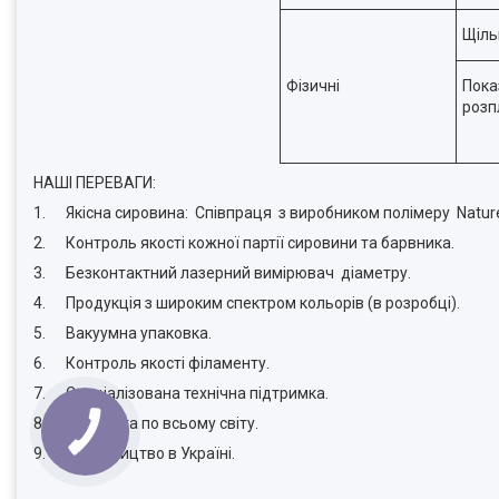
Щіль
Фізичні
Пока
розп
НАШІ ПЕРЕВАГИ:
1. Якісна сировина: Співпраця з виробником полімеру Natur
2. Контроль якості кожної партії сировини та барвника.
3. Безконтактний лазерний вимірювач діаметру.
4. Продукція з широким спектром кольорів (в розробці).
5. Вакуумна упаковка.
6. Контроль якості філаменту.
7. Спеціалізована технічна підтримка.
8. Доставка по всьому світу.
9. Виробництво в Україні.